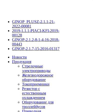
GINOP_PLUSZ-2.1.1-21-
2022-00081
2019-1.1.1-PIACI-KFI-2019-
00128
GINOP-2.1.2-8-1-4-16-2018-
00443
GINOP-2.1.7-15-2016-01317
Новости
Продукция
Стрелочные
электроприводы
Железнодорожное
оборудование
Токоприемники
Резистор с
естественным
охлаждением
Оборудование для
троллейбусов
Приводная