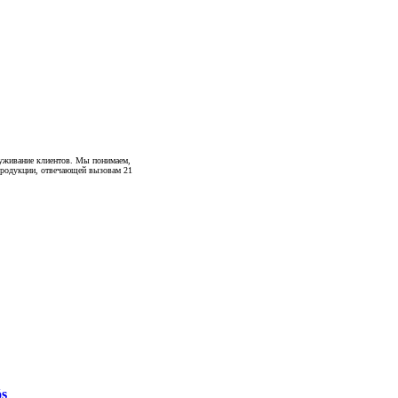
луживание клиентов. Мы понимаем,
 продукции, отвечающей вызовам 21
ós