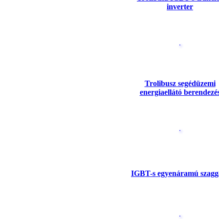
inverter
Trolibusz segédüzemi
energiaellátó berendezé
IGBT-s egyenáramú szagg