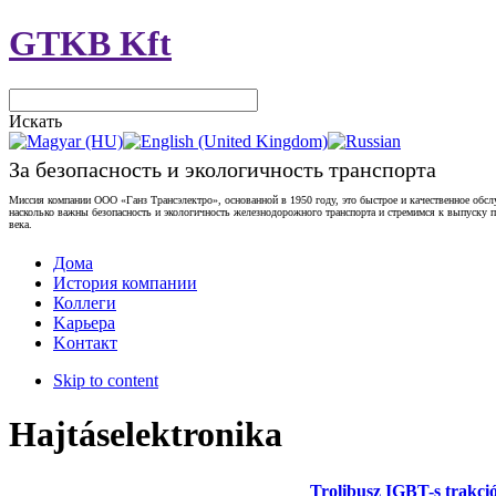
GTKB Kft
Искать
За безопасность и экологичность транспорта
Миссия компании ООО «Ганз Трансэлектро», основанной в 1950 году, это быстрое и качественное обс
насколько важны безопасность и экологичность железнодорожного транспорта и стремимся к выпуску
века.
Дома
История компании
Коллеги
Kарьера
Kонтакт
Skip to content
Hajtáselektronika
Trolibusz IGBT-s trakci