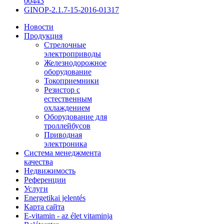
00443
GINOP-2.1.7-15-2016-01317
Новости
Продукция
Стрелочные
электроприводы
Железнодорожное
оборудование
Токоприемники
Резистор с
естественным
охлаждением
Оборудование для
троллейбусов
Приводная
электроника
Система менеджмента
качества
Недвижимость
Референции
Услуги
Energetikai jelentés
Карта сайта
E-vitamin - az élet vitaminja