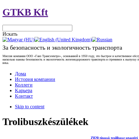
GTKB Kft
Искать
За безопасность и экологичность транспорта
Миссия компании ООО «Ганз Трансэлектро», основанной в 1950 году, это быстрое и качественное обс
насколько важны безопасность и экологичность железнодорожного транспорта и стремимся к выпуску
века.
Дома
История компании
Коллеги
Kарьера
Kонтакт
Skip to content
Trolibuszkészülékek
Z820 típusú trolibusz utastéri