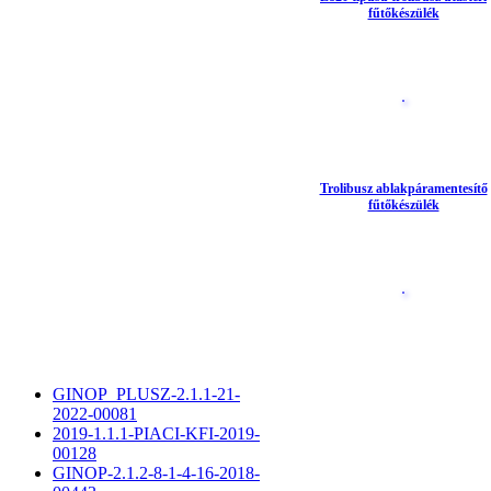
fűtőkészülék
Trolibusz ablakpáramentesítő
fűtőkészülék
GINOP_PLUSZ-2.1.1-21-
2022-00081
2019-1.1.1-PIACI-KFI-2019-
00128
GINOP-2.1.2-8-1-4-16-2018-