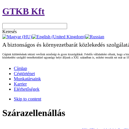
GTKB Kft
Keresés
A biztonságos és környezetbarát közlekedés szolgálat
Cégünk küldetésének tekinti vevőink minőségi és gyors kiszolgálását. Felelős vállalatként célunk, hogy a biz
közlekedést szolgáló termékeinkkel ugyanúgy helyt álljunk a XXI. században is, miként tesszük ezt már az 19
Címlap
Cégtörténet
Munkatársaink
Karrier
Elérhetőségek
Skip to content
Szárazellenállás