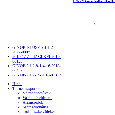
UNs 270 típusú kültéri ellenállá
GINOP_PLUSZ-2.1.1-21-
2022-00081
2019-1.1.1-PIACI-KFI-2019-
00128
GINOP-2.1.2-8-1-4-16-2018-
00443
GINOP-2.1.7-15-2016-01317
Hírek
Termékcsoportok
Váltóhajtóművek
Vasúti készülékek
Áramszedők
Szárazellenállás
Trolibuszkészülékek