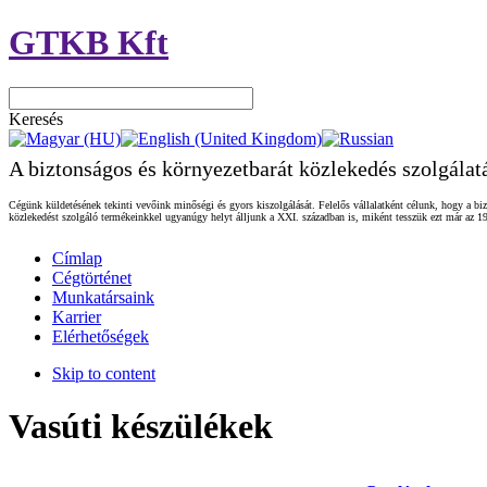
GTKB Kft
Keresés
A biztonságos és környezetbarát közlekedés szolgálat
Cégünk küldetésének tekinti vevőink minőségi és gyors kiszolgálását. Felelős vállalatként célunk, hogy a biz
közlekedést szolgáló termékeinkkel ugyanúgy helyt álljunk a XXI. században is, miként tesszük ezt már az 19
Címlap
Cégtörténet
Munkatársaink
Karrier
Elérhetőségek
Skip to content
Vasúti készülékek