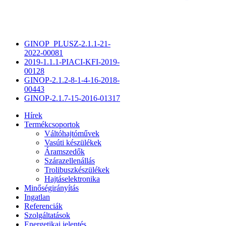
GINOP_PLUSZ-2.1.1-21-
2022-00081
2019-1.1.1-PIACI-KFI-2019-
00128
GINOP-2.1.2-8-1-4-16-2018-
00443
GINOP-2.1.7-15-2016-01317
Hírek
Termékcsoportok
Váltóhajtóművek
Vasúti készülékek
Áramszedők
Szárazellenállás
Trolibuszkészülékek
Hajtáselektronika
Minőségirányítás
Ingatlan
Referenciák
Szolgáltatások
Energetikai jelentés