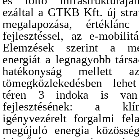
és töltő infrastruktúráján
ezáltal a GTKB Kft. új stra
megalapozása, értéklánc
fejlesztéssel, az e-mobilit
Elemzések szerint a me
energiát a legnagyobb társ
hatékonyság mellett az
tömegközlekedésben lehet
téren 3 indoka is van 
fejlesztésének: a kl
igényvezérelt forgalmi fel
megújuló energia közösség