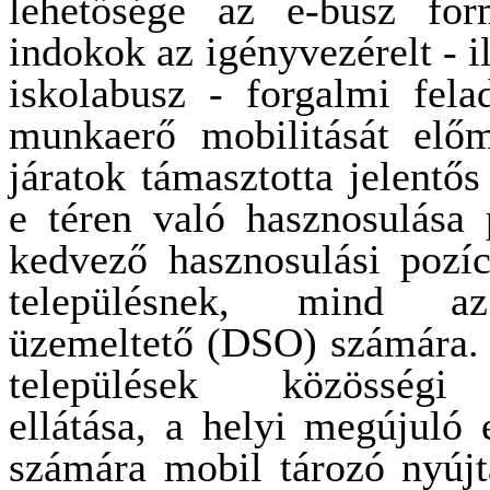
lehetősége az e-busz for
indokok az igényvezérelt - il
iskolabusz - forgalmi fela
munkaerő mobilitását előm
járatok támasztotta jelentős
e téren való hasznosulása 
kedvező hasznosulási pozíc
településnek, mind az 
üzemeltető (DSO) számára.
települések közösségi 
ellátása, a helyi megújuló
számára mobil tározó nyújt