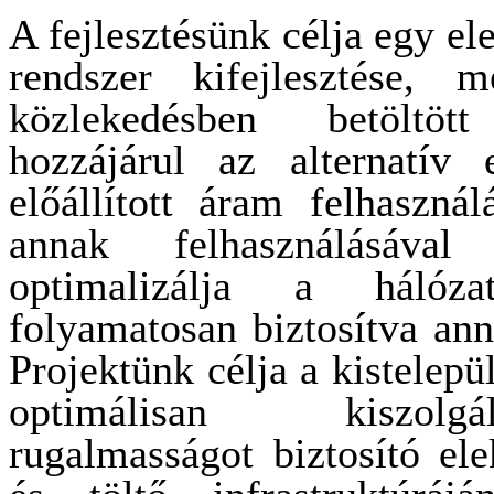
A fejlesztésünk célja egy e
rendszer kifejlesztése, 
közlekedésben betöltöt
hozzájárul az alternatív e
előállított áram felhaszná
annak felhasználásával
optimalizálja a hálózat
folyamatosan biztosítva an
Projektünk célja a kistelepü
optimálisan kiszolg
rugalmasságot biztosító el