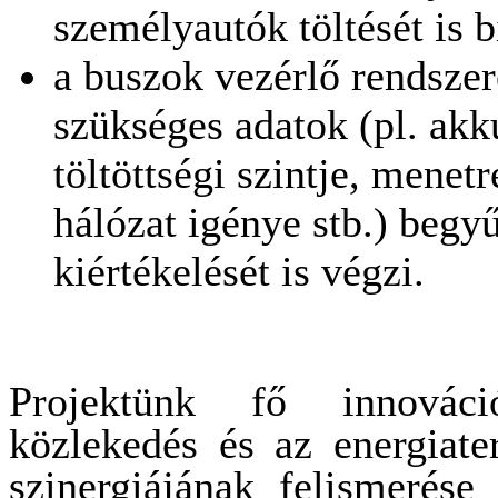
személyautók töltését is b
a buszok vezérlő rendsze
szükséges adatok (pl. ak
töltöttségi szintje, menet
hálózat igénye stb.) begyűj
kiértékelését is végzi.
Projektünk fő innováci
közlekedés és az energiate
szinergiájának felismerése