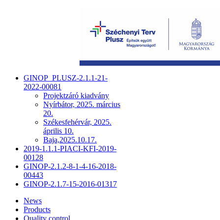
GINOP_PLUSZ-2.1.1-21-
2022-00081
Projektzáró kiadvány
Nyírbátor, 2025. március
20.
Székesfehérvár, 2025.
április 10.
Baja,2025.10.17.
2019-1.1.1-PIACI-KFI-2019-
00128
GINOP-2.1.2-8-1-4-16-2018-
00443
GINOP-2.1.7-15-2016-01317
News
Products
Quality control