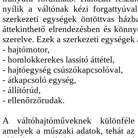
nyílik a váltónak kézi forgattyúval 
szerkezeti egységek öntöttvas házban
áttekinthető elrendezésben és könn
szerelve. Ezek a szerkezeti egységek
- hajtómotor,
- homlokkerekes lassító áttétel,
- hajtóegység csúszókapcsolóval,
- átkapcsoló egység,
- állítórúd,
- ellenőrzőrudak.
A váltóhajtóműveknek különféle vá
amelyek a műszaki adatok, tehát az átá