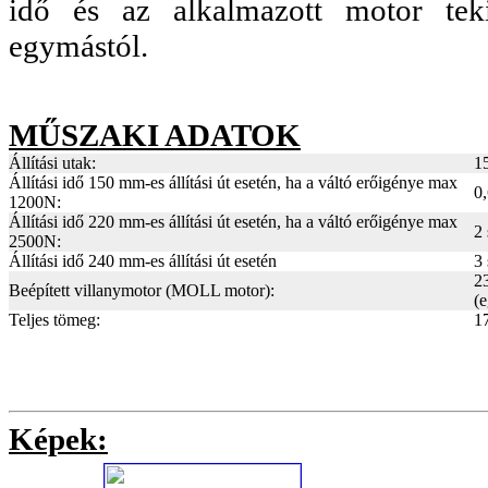
idő és az alkalmazott motor tek
egymástól.
MŰSZAKI ADATOK
Állítási utak:
1
Állítási idő 150 mm-es állítási út esetén, ha a váltó erőigénye max
0,
1200N:
Állítási idő 220 mm-es állítási út esetén, ha a váltó erőigénye max
2 
2500N:
Állítási idő 240 mm-es állítási út esetén
3 
2
Beépített villanymotor (MOLL motor):
(e
Teljes tömeg:
1
Képek: