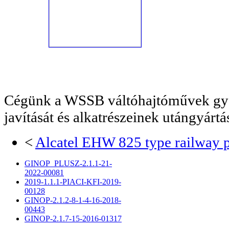
Cégünk a WSSB váltóhajtóművek gyá
javítását és alkatrészeinek utángyártásá
<
Alcatel EHW 825 type railway 
GINOP_PLUSZ-2.1.1-21-
2022-00081
2019-1.1.1-PIACI-KFI-2019-
00128
GINOP-2.1.2-8-1-4-16-2018-
00443
GINOP-2.1.7-15-2016-01317