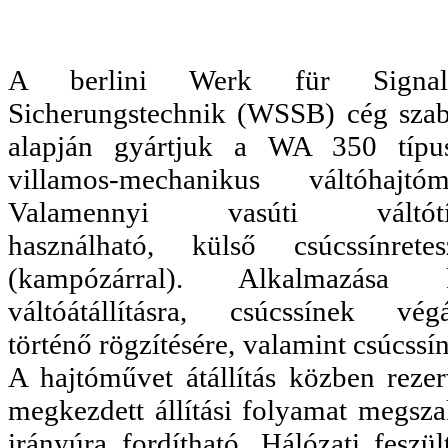
A berlini Werk für Signa
Sicherungstechnik (WSSB) cég sza
alapján gyártjuk a WA 350 típus
villamos-mechanikus váltóhajtóm
Valamennyi vasúti váltótí
használható, külső csúcssínretesz
(kampózárral). Alkalmazása ki
váltóátállításra, csúcssínek végá
történő rögzítésére, valamint csúcssí
A hajtóművet átállítás közben rezer
megkezdett állítási folyamat megsza
irányúra fordítható. Hálózati feszül